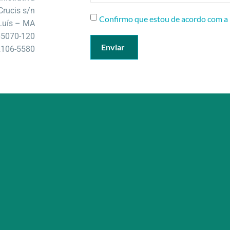
Crucis s/n
Confirmo que estou de acordo com a 
Luís – MA
65070-120
Enviar
 2106-5580