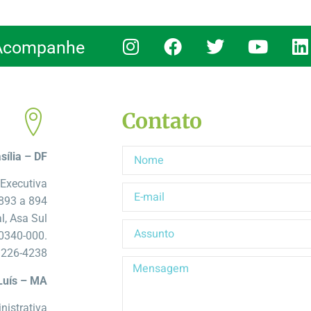
Acompanhe
Contato
sília – DF
Executiva
 893 a 894
l, Asa Sul
0340-000.
3226-4238
Luís – MA
nistrativa