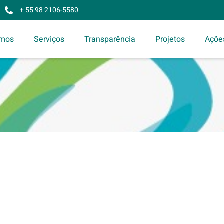
+ 55 98 2106-5580
mos
Serviços
Transparência
Projetos
Açõe