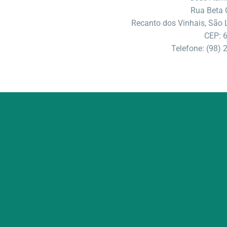
Rua Beta 
Recanto dos Vinhais, São 
CEP: 
Telefone: (98)