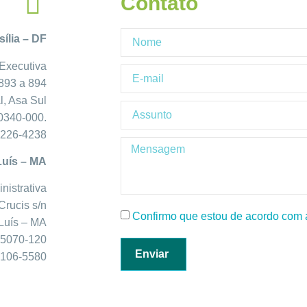
Contato
sília – DF
Executiva
893 a 894
l, Asa Sul
0340-000.
3226-4238
Luís – MA
nistrativa
Crucis s/n
Confirmo que estou de acordo com a
Luís – MA
5070-120
Enviar
 2106-5580