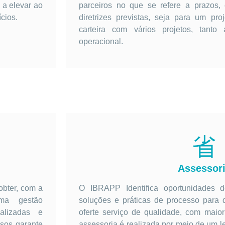
 a elevar ao
parceiros no que se refere a prazos,
cios.
diretrizes previstas, seja para um pr
carteira com vários projetos, tanto 
operacional.
Assessor
obter, com a
O IBRAPP Identifica oportunidades 
uma gestão
soluções e práticas de processo para 
nalizadas e
oferte serviço de qualidade, com maior
ssos garante
assessoria é realizada por meio de um l