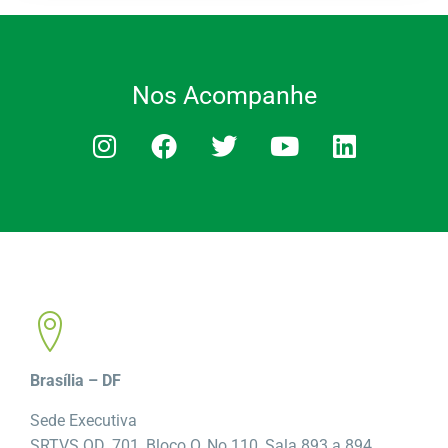
Nos Acompanhe
Brasília – DF
Sede Executiva
SRTVS QD. 701, Bloco O, No 110, Sala 893 a 894